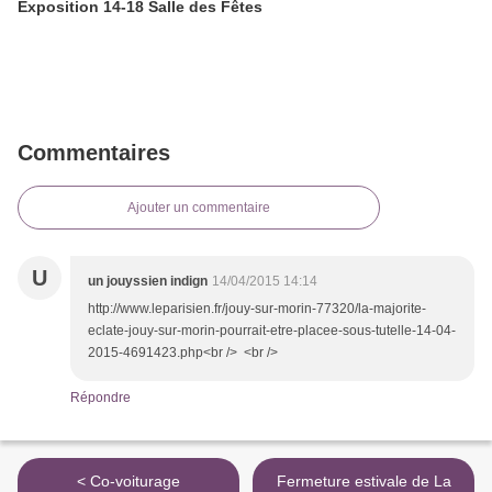
Exposition 14-18 Salle des Fêtes
Commentaires
Ajouter un commentaire
U
un jouyssien indign
14/04/2015 14:14
http://www.leparisien.fr/jouy-sur-morin-77320/la-majorite-
eclate-jouy-sur-morin-pourrait-etre-placee-sous-tutelle-14-04-
2015-4691423.php<br /> <br />
Répondre
< Co-voiturage
Fermeture estivale de La