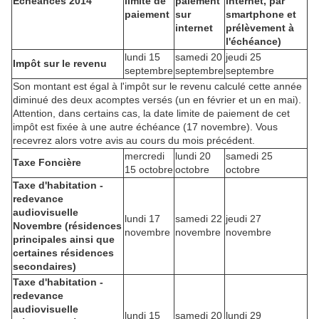
Échéances 2014
limite de
paiement
internet, par
paiement
sur
smartphone et
internet
prélèvement à
l'échéance)
lundi 15
samedi 20
jeudi 25
Impôt sur le revenu
septembre
septembre
septembre
Son montant est égal à l'impôt sur le revenu calculé cette année
diminué des deux acomptes versés (un en février et un en mai).
Attention, dans certains cas, la date limite de paiement de cet
impôt est fixée à une autre échéance (17 novembre). Vous
recevrez alors votre avis au cours du mois précédent.
mercredi
lundi 20
samedi 25
Taxe Foncière
15 octobre
octobre
octobre
Taxe d'habitation -
redevance
audiovisuelle
lundi 17
samedi 22
jeudi 27
Novembre (résidences
novembre
novembre
novembre
principales ainsi que
certaines résidences
secondaires)
Taxe d'habitation -
redevance
audiovisuelle
lundi 15
samedi 20
lundi 29