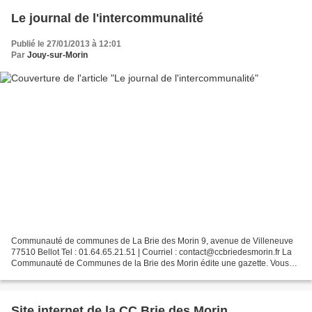
Le journal de l'intercommunalité
Publié le 27/01/2013 à 12:01
Par
Jouy-sur-Morin
Communauté de communes de La Brie des Morin 9, avenue de Villeneuve
77510 Bellot Tel : 01.64.65.21.51 | Courriel : contact@ccbriedesmorin.fr La
Communauté de Communes de la Brie des Morin édite une gazette. Vous
pouvez en prendre connaissance à l'adresse...
Site internet de la CC Brie des Morin