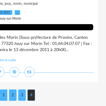
,
,
,
re
jouy
morin
municipal
01.2013
…
Jouy-sur-Morin
 des Morin (Sous-préfecture de Provins, Canton
 77320 Jouy sur Morin Tel : 01.64.04.07.07 | Fax :
unira le 13 décembre 2011 à 20h00...
ire la suite
1
2
3
4