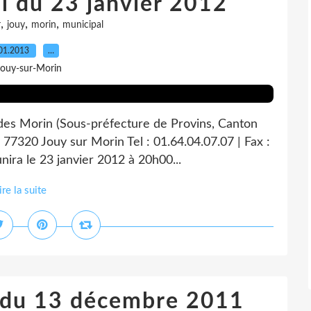
l du 23 janvier 2012
,
,
,
r
jouy
morin
municipal
01.2013
…
Jouy-sur-Morin
 des Morin (Sous-préfecture de Provins, Canton
 77320 Jouy sur Morin Tel : 01.64.04.07.07 | Fax :
nira le 23 janvier 2012 à 20h00...
ire la suite
l du 13 décembre 2011