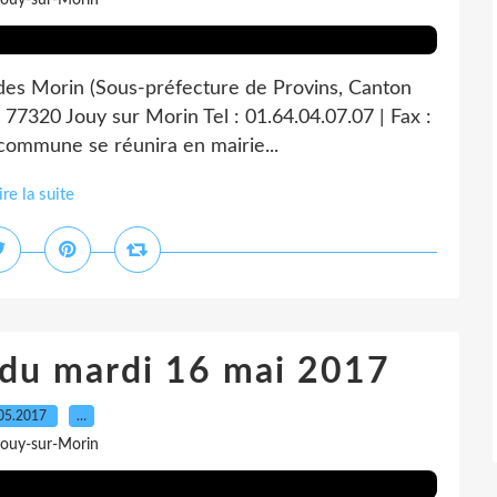
Jouy-sur-Morin
 des Morin (Sous-préfecture de Provins, Canton
 77320 Jouy sur Morin Tel : 01.64.04.07.07 | Fax :
 commune se réunira en mairie...
ire la suite
 du mardi 16 mai 2017
05.2017
…
Jouy-sur-Morin