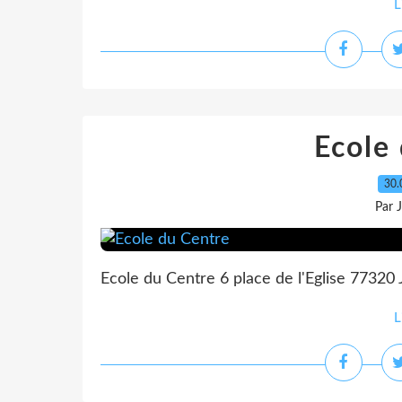
L
Ecole
30.
Par 
Ecole du Centre 6 place de l'Eglise 77320
L