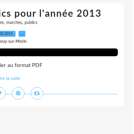
ics pour l'année 2013
,
,
ee
marches
publics
02.2014
…
Jouy-sur-Morin
chier au format PDF
ire la suite