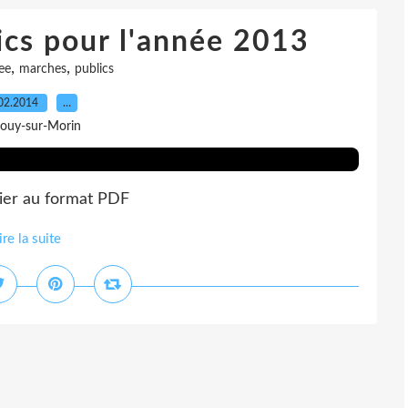
ics pour l'année 2013
,
,
ee
marches
publics
02.2014
…
Jouy-sur-Morin
chier au format PDF
ire la suite