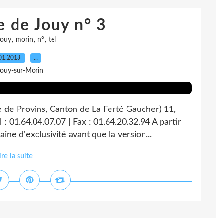
e de Jouy n° 3
,
,
,
jouy
morin
n°
tel
01.2013
…
Jouy-sur-Morin
e de Provins, Canton de La Ferté Gaucher) 11,
: 01.64.04.07.07 | Fax : 01.64.20.32.94 A partir
ne d'exclusivité avant que la version...
ire la suite