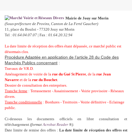
Mairie de Jouy sur Morin
(Sous-préfecture de Provins, Canton de La Ferté Gaucher)
11, place du Bouloi - 77320 Jouy sur Morin
Tel :
01.64.04.07.07
| Fax :
01.64.20.32.94
La date limite de réception des offres étant dépassée, ce marché public est
désormais clos.
Procédure Adaptée en application de l’article 28 du Code des
Marchés Publics concernant
:
Travaux de V.R.D.
Aménagement de voirie de la
rue du Gué St Pierre
, de la
rue Jean
Navarre
et de la
rue du Bouchet
.
Dossier de consultation des entreprises.
Tranche ferme
: Terrassement - Assainissement - Voirie provisoire - Réseaux
divers.
Tranche conditionnelle
: Bordures - Troittoirs - Voirie définitive - Eclairage
public.
Ci-dessous les documents officiels en libre consultation et
téléchargement
(format
Acrobat Reader
®)
.
Date limite de remise des offres :
La date limite de réception des offres est