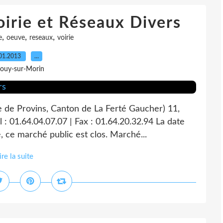
oirie et Réseaux Divers
,
,
,
e
oeuve
reseaux
voirie
01.2013
…
Jouy-sur-Morin
e de Provins, Canton de La Ferté Gaucher) 11,
 : 01.64.04.07.07 | Fax : 01.64.20.32.94 La date
, ce marché public est clos. Marché...
ire la suite