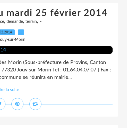
u mardi 25 février 2014
,
,
,
nce
demande
terrain
–
02.2014
…
Jouy-sur-Morin
 des Morin (Sous-préfecture de Provins, Canton
 77320 Jouy sur Morin Tel : 01.64.04.07.07 | Fax :
 commune se réunira en mairie...
ire la suite