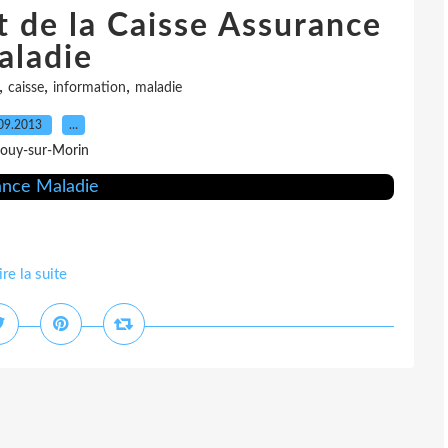
t de la Caisse Assurance
aladie
,
,
,
caisse
information
maladie
09.2013
…
Jouy-sur-Morin
ire la suite