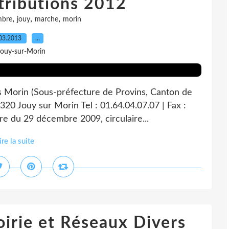
ttributions 2012
,
,
,
mbre
jouy
marche
morin
03.2013
…
Jouy-sur-Morin
s Morin (Sous-préfecture de Provins, Canton de
320 Jouy sur Morin Tel : 01.64.04.07.07 | Fax :
re du 29 décembre 2009, circulaire...
ire la suite
oirie et Réseaux Divers