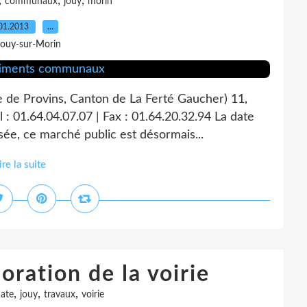
,
,
,
communaux
jouy
morin
01.2013
…
Jouy-sur-Morin
e de Provins, Canton de La Ferté Gaucher) 11,
 : 01.64.04.07.07 | Fax : 01.64.20.32.94 La date
sée, ce marché public est désormais...
ire la suite
oration de la voirie
,
,
,
ate
jouy
travaux
voirie