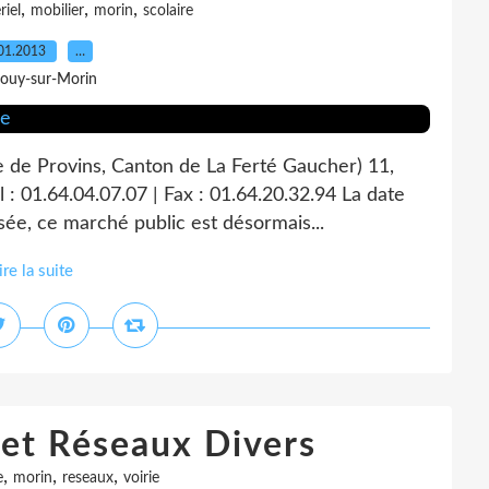
,
,
,
riel
mobilier
morin
scolaire
01.2013
…
Jouy-sur-Morin
e de Provins, Canton de La Ferté Gaucher) 11,
 : 01.64.04.07.07 | Fax : 01.64.20.32.94 La date
sée, ce marché public est désormais...
ire la suite
 et Réseaux Divers
,
,
,
e
morin
reseaux
voirie