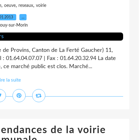
,
,
,
e
oeuve
reseaux
voirie
01.2013
…
Jouy-sur-Morin
e de Provins, Canton de La Ferté Gaucher) 11,
 : 01.64.04.07.07 | Fax : 01.64.20.32.94 La date
, ce marché public est clos. Marché...
ire la suite
endances de la voirie